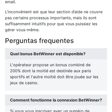
email.
L’inconvénient est que leur section d’aide ne couvre
pas certains processus importants, mais ils sont
suffisamment intuitifs pour que vous puissiez les
gérer vous-même.
Perguntas frequentes
Quel bonus BetWinner est disponible?
L'opérateur propose un bonus combiné de
200% dont la moitié est destinée aux paris
sportifs et l'autre moitié doit être jouée sur les
jeux de casino.
Comment fonctionne la connexion BetWinner?
Si vous vous inscrivez avec un numéro de