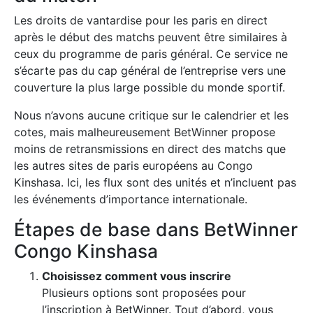
Les droits de vantardise pour les paris en direct
après le début des matchs peuvent être similaires à
ceux du programme de paris général. Ce service ne
s’écarte pas du cap général de l’entreprise vers une
couverture la plus large possible du monde sportif.
Nous n’avons aucune critique sur le calendrier et les
cotes, mais malheureusement BetWinner propose
moins de retransmissions en direct des matchs que
les autres sites de paris européens au Congo
Kinshasa. Ici, les flux sont des unités et n’incluent pas
les événements d’importance internationale.
Étapes de base dans BetWinner
Congo Kinshasa
Choisissez comment vous inscrire
Plusieurs options sont proposées pour
l’inscription à BetWinner. Tout d’abord, vous