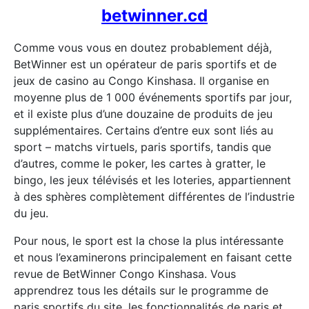
betwinner.cd
Comme vous vous en doutez probablement déjà,
BetWinner est un opérateur de paris sportifs et de
jeux de casino au Congo Kinshasa. Il organise en
moyenne plus de 1 000 événements sportifs par jour,
et il existe plus d’une douzaine de produits de jeu
supplémentaires. Certains d’entre eux sont liés au
sport – matchs virtuels, paris sportifs, tandis que
d’autres, comme le poker, les cartes à gratter, le
bingo, les jeux télévisés et les loteries, appartiennent
à des sphères complètement différentes de l’industrie
du jeu.
Pour nous, le sport est la chose la plus intéressante
et nous l’examinerons principalement en faisant cette
revue de BetWinner Congo Kinshasa. Vous
apprendrez tous les détails sur le programme de
paris sportifs du site, les fonctionnalités de paris et