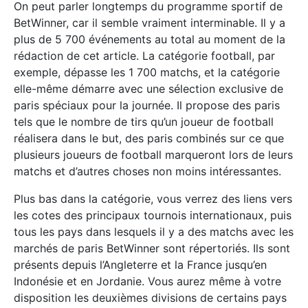
On peut parler longtemps du programme sportif de
BetWinner, car il semble vraiment interminable. Il y a
plus de 5 700 événements au total au moment de la
rédaction de cet article. La catégorie football, par
exemple, dépasse les 1 700 matchs, et la catégorie
elle-même démarre avec une sélection exclusive de
paris spéciaux pour la journée. Il propose des paris
tels que le nombre de tirs qu’un joueur de football
réalisera dans le but, des paris combinés sur ce que
plusieurs joueurs de football marqueront lors de leurs
matchs et d’autres choses non moins intéressantes.
Plus bas dans la catégorie, vous verrez des liens vers
les cotes des principaux tournois internationaux, puis
tous les pays dans lesquels il y a des matchs avec les
marchés de paris BetWinner sont répertoriés. Ils sont
présents depuis l’Angleterre et la France jusqu’en
Indonésie et en Jordanie. Vous aurez même à votre
disposition les deuxièmes divisions de certains pays