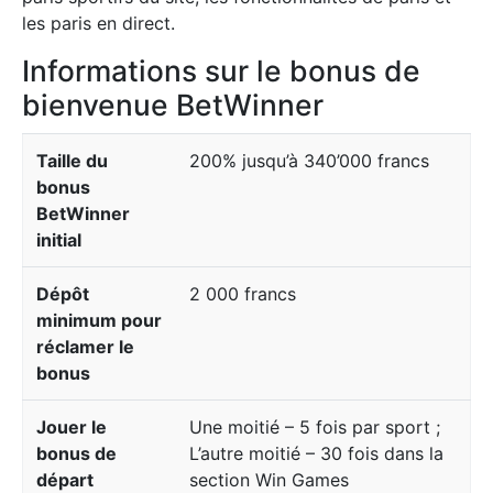
les paris en direct.
Informations sur le bonus de
bienvenue BetWinner
Taille du
200% jusqu’à 340’000 francs
bonus
BetWinner
initial
Dépôt
2 000 francs
minimum pour
réclamer le
bonus
Jouer le
Une moitié – 5 fois par sport ;
bonus de
L’autre moitié – 30 fois dans la
départ
section Win Games