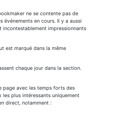
 bookmaker ne se contente pas de
s événements en cours. Il y a aussi
ont incontestablement impressionnants
 but est marqué dans la même
passent chaque jour dans la section.
de page avec les temps forts des
ux les plus intéressants uniquement
en direct, notamment :