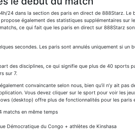
rès le début du match
4h/24 dans la section des paris en direct de 888Starz. Le
 propose également des statistiques supplémentaires sur le
matchs, ce qui fait que les paris en direct sur 888Starz s
quelques secondes. Les paris sont annulés uniquement si un
part des disciplines, ce qui signifie que plus de 40 sports 
s sur 7.
t également convaincante selon nous, bien qu’il n’y ait pas 
pplication. Vous devez cliquer sur le sport pour voir les je
ows (desktop) offre plus de fonctionnalités pour les paris 
u 4 matchs en même temps
ue Démocratique du Congo + athlètes de Kinshasa