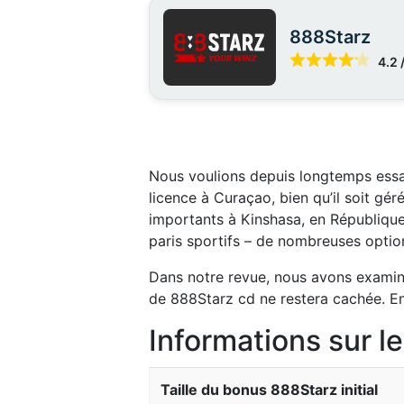
888Starz
4.2 
Nous voulions depuis longtemps essa
licence à Curaçao, bien qu’il soit géré
importants à Kinshasa, en Républiqu
paris sportifs – de nombreuses option
Dans notre revue, nous avons examiné
de 888Starz cd ne restera cachée. E
Informations sur 
Taille du bonus 888Starz initial