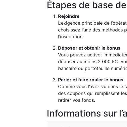
Étapes de base d
Rejoindre
L’exigence principale de l’opéra
choisissez l’une des méthodes 
l’inscription.
Déposer et obtenir le bonus
Vous pouvez activer immédiatem
déposer au moins 2 000 FC. Vous
bancaire ou portefeuille numéri
Parier et faire rouler le bonus
Comme vous l’avez vu dans le ta
des coupons qui remplissent les
retirer vos fonds.
Informations sur l