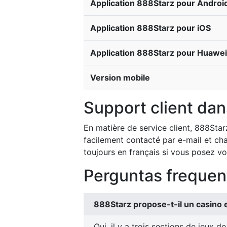
Application 888Starz pour Androi
Application 888Starz pour iOS
Application 888Starz pour Huawei
Version mobile
Support client da
En matière de service client, 888Star
facilement contacté par e-mail et ch
toujours en français si vous posez vo
Perguntas frequen
888Starz propose-t-il un casino e
Oui, il y a trois sections de jeux 