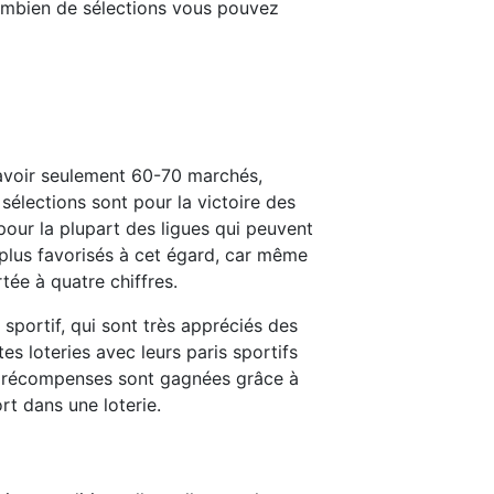
combien de sélections vous pouvez
 avoir seulement 60-70 marchés,
sélections sont pour la victoire des
our la plupart des ligues qui peuvent
 plus favorisés à cet égard, car même
ée à quatre chiffres.
sportif, qui sont très appréciés des
es loteries avec leurs paris sportifs
es récompenses sont gagnées grâce à
rt dans une loterie.