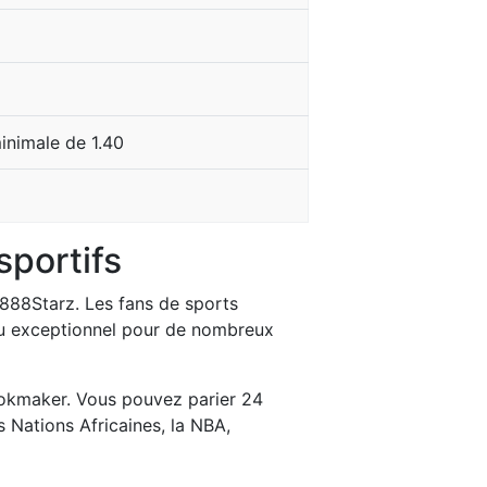
inimale de 1.40
sportifs
 888Starz. Les fans de sports
nu exceptionnel pour de nombreux
bookmaker. Vous pouvez parier 24
 Nations Africaines, la NBA,