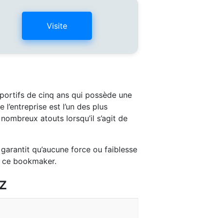
Visite
portifs de cinq ans qui possède une
 l’entreprise est l’un des plus
mbreux atouts lorsqu’il s’agit de
garantit qu’aucune force ou faiblesse
e ce bookmaker.
z