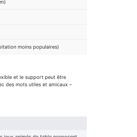
om)
itation moins populaires)
xible et le support peut être
ec des mots utiles et amicaux –
des jeux animés de table proposent