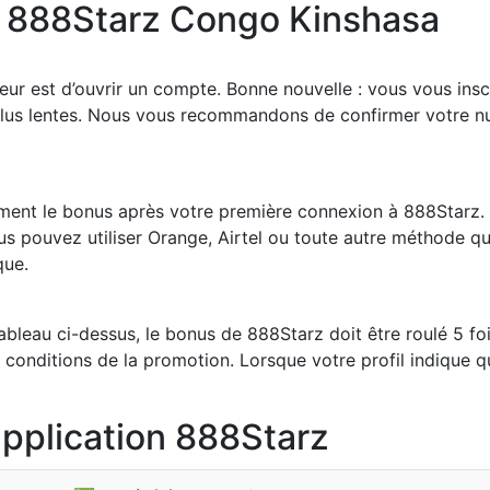
e 888Starz Congo Kinshasa
teur est d’ouvrir un compte. Bonne nouvelle : vous vous ins
plus lentes. Nous vous recommandons de confirmer votre n
ent le bonus après votre première connexion à 888Starz. A
 pouvez utiliser Orange, Airtel ou toute autre méthode qui
que.
bleau ci-dessus, le bonus de 888Starz doit être roulé 5 fo
 conditions de la promotion. Lorsque votre profil indique q
’application 888Starz