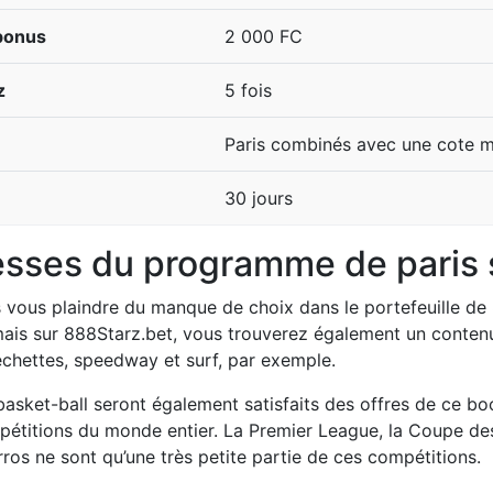
bonus
2 000 FC
z
5 fois
Paris combinés avec une cote m
30 jours
lesses du programme de paris 
s vous plaindre du manque de choix dans le portefeuille de
 mais sur 888Starz.bet, vous trouverez également un conte
chettes, speedway et surf, par exemple.
 basket-ball seront également satisfaits des offres de ce 
mpétitions du monde entier. La Premier League, la Coupe des
ros ne sont qu’une très petite partie de ces compétitions.